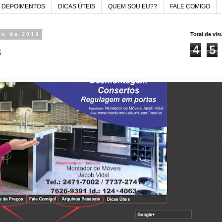
DEPOIMENTOS
DICAS ÚTEIS
QUEM SOU EU??
FALE COMIGO
to de 2013
Total de vi
4
5
s