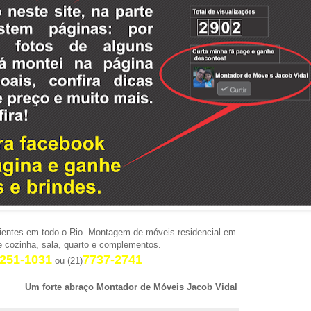
ientes em todo o Rio. Montagem de móveis residencial em
e cozinha, sala, quarto e complementos.
251-1031
7737-2741
ou (21)
Um forte abraço Montador de Móveis Jacob Vidal