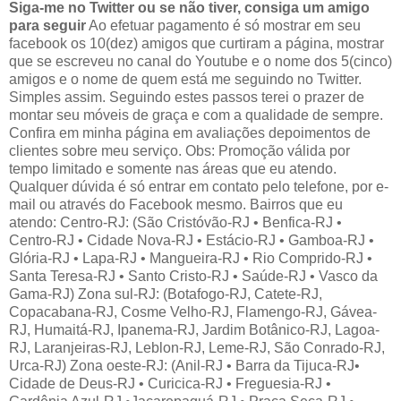
Siga-me no Twitter ou se não tiver, consiga um amigo
para seguir
Ao efetuar pagamento é só mostrar em seu
facebook os 10(dez) amigos que curtiram a página, mostrar
que se escreveu no canal do Youtube e o nome dos 5(cinco)
amigos e o nome de quem está me seguindo no Twitter.
Simples assim. Seguindo estes passos terei o prazer de
montar seu móveis de graça e com a qualidade de sempre.
Confira em minha página em avaliações depoimentos de
clientes sobre meu serviço. Obs: Promoção válida por
tempo limitado e somente nas áreas que eu atendo.
Qualquer dúvida é só entrar em contato pelo telefone, por e-
mail ou através do Facebook mesmo. Bairros que eu
atendo: Centro-RJ: (São Cristóvão-RJ • Benfica-RJ •
Centro-RJ • Cidade Nova-RJ • Estácio-RJ • Gamboa-RJ •
Glória-RJ • Lapa-RJ • Mangueira-RJ • Rio Comprido-RJ •
Santa Teresa-RJ • Santo Cristo-RJ • Saúde-RJ • Vasco da
Gama-RJ) Zona sul-RJ: (Botafogo-RJ, Catete-RJ,
Copacabana-RJ, Cosme Velho-RJ, Flamengo-RJ, Gávea-
RJ, Humaitá-RJ, Ipanema-RJ, Jardim Botânico-RJ, Lagoa-
RJ, Laranjeiras-RJ, Leblon-RJ, Leme-RJ, São Conrado-RJ,
Urca-RJ) Zona oeste-RJ: (Anil-RJ • Barra da Tijuca-RJ•
Cidade de Deus-RJ • Curicica-RJ • Freguesia-RJ •