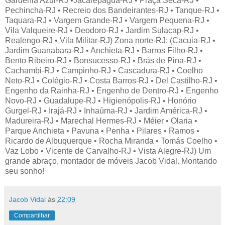
Gardênia Azul-RJ •Jacarepaguá-RJ • Praça Seca-RJ •
Pechincha-RJ • Recreio dos Bandeirantes-RJ • Tanque-RJ •
Taquara-RJ • Vargem Grande-RJ • Vargem Pequena-RJ •
Vila Valqueire-RJ • Deodoro-RJ • Jardim Sulacap-RJ •
Realengo-RJ • Vila Militar-RJ) Zona norte-RJ: (Cacuia-RJ •
Jardim Guanabara-RJ • Anchieta-RJ • Barros Filho-RJ •
Bento Ribeiro-RJ • Bonsucesso-RJ • Brás de Pina-RJ •
Cachambi-RJ • Campinho-RJ • Cascadura-RJ • Coelho
Neto-RJ • Colégio-RJ • Costa Barros-RJ • Del Castilho-RJ •
Engenho da Rainha-RJ • Engenho de Dentro-RJ • Engenho
Novo-RJ • Guadalupe-RJ • Higienópolis-RJ • Honório
Gurgel-RJ • Irajá-RJ • Inhaúma-RJ • Jardim América-RJ •
Madureira-RJ • Marechal Hermes-RJ • Méier • Olaria •
Parque Anchieta • Pavuna • Penha • Pilares • Ramos •
Ricardo de Albuquerque • Rocha Miranda • Tomás Coelho •
Vaz Lobo • Vicente de Carvalho-RJ • Vista Alegre-RJ) Um
grande abraço, montador de móveis Jacob Vidal. Montando
seu sonho!
Jacob Vidal
às
22:09
Compartilhar