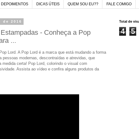
DEPOIMENTOS
DICAS ÚTEIS
QUEM SOU EU??
FALE COMIGO
o de 2016
Total de vi
4
5
 Estampadas - Conheça a Pop
ra ...
op Lord. A Pop Lord é a marca que está mudando a forma
ra pessoas modernas, descontraídas e atrevidas, que
 medida certa! Pop Lord, colorindo o visual com
ividade. Assista ao vídeo e confira alguns produtos da