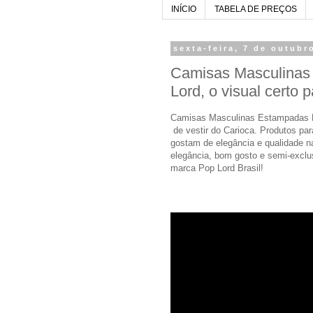
INÍCIO
TABELA DE PREÇOS
sexta-feira, 7 de outubr
Camisas Masculinas
Lord, o visual certo pa
Camisas Masculinas Estampadas P
de vestir do Carioca. Produtos pa
gostam de elegância e qualidade na
elegância, bom gosto e semi-exclus
marca Pop Lord Brasil!