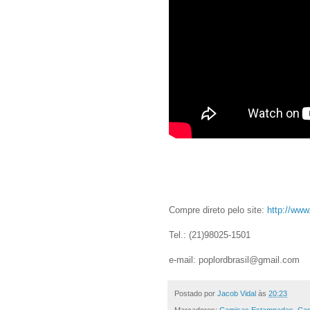
Compre direto pelo site:
http://www
Tel.: (21)98025-1501
e-mail: poplordbrasil@gmail.com
Postado por
Jacob Vidal
às
20:23