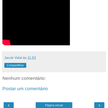
Jacob Vidal
às
11:53
Compartilhar
Nenhum comentário:
Postar um comentário
‹
›
Página inicial