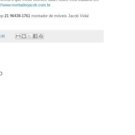
://www.montadorjacob.com.br
App
21 96438-1761
montador de móveis Jacob Vidal
:40
o