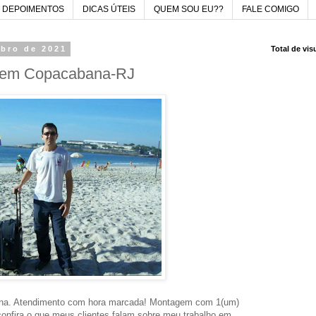
DEPOIMENTOS
DICAS ÚTEIS
QUEM SOU EU??
FALE COMIGO
ubro de 2021
Total de vi
 em Copacabana-RJ
na. Atendimento com hora marcada! Montagem com 1(um)
 confira o que meus clientes falam sobre meu trabalho em