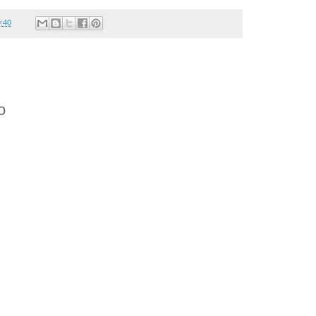
:40
o