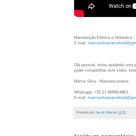
Manutenção Elétrica e Hidráulica 
E-mail:
marciosilvamarcelino0@gm
Olá pessoal, estou ajudando uma p
puder compartilhar este vídeo, est
Márcio Silva - Manutencionista
Whatsapp: +55 21 96889-9963
...
E-mail:
marciosilvamarcelino0@gm
Postado por
Jacob Vidal
às
13:31