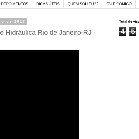
DEPOIMENTOS
DICAS ÚTEIS
QUEM SOU EU??
FALE COMIGO
ho de 2017
Total de vi
4
5
e Hidráulica Rio de Janeiro-RJ -